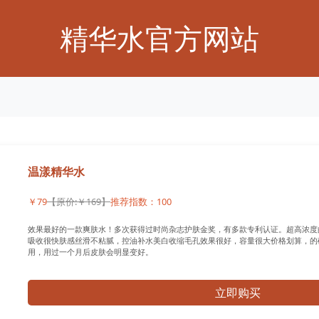
精华水官方网站
温漾精华水
￥79
【原价:￥169】
推荐指数：100
效果最好的一款爽肤水！多次获得过时尚杂志护肤金奖，有多款专利认证。超高浓度
吸收很快肤感丝滑不粘腻，控油补水美白收缩毛孔效果很好，容量很大价格划算，的
用，用过一个月后皮肤会明显变好。
立即购买