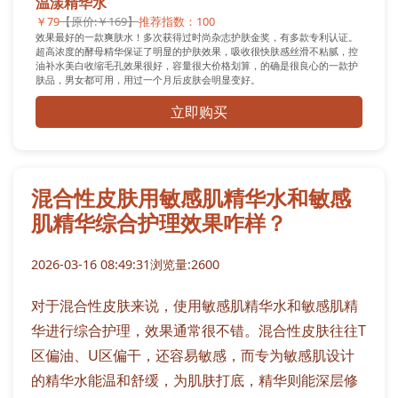
温漾精华水
￥79
【原价:￥169】
推荐指数：100
效果最好的一款爽肤水！多次获得过时尚杂志护肤金奖，有多款专利认证。
超高浓度的酵母精华保证了明显的护肤效果，吸收很快肤感丝滑不粘腻，控
油补水美白收缩毛孔效果很好，容量很大价格划算，的确是很良心的一款护
肤品，男女都可用，用过一个月后皮肤会明显变好。
立即购买
混合性皮肤用敏感肌精华水和敏感
肌精华综合护理效果咋样？
2026-03-16 08:49:31
浏览量:2600
对于混合性皮肤来说，使用敏感肌精华水和敏感肌精
华进行综合护理，效果通常很不错。混合性皮肤往往T
区偏油、U区偏干，还容易敏感，而专为敏感肌设计
的精华水能温和舒缓，为肌肤打底，精华则能深层修